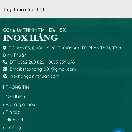
Tag đang cập nhật ...
Công ty TNHH TM - DV - SX
ĐC: Km 03, Quốc Lộ 28 ,P. Xuân An, TP. Phan Thiết, Tỉnh
Bình Thuận
ĐT: 0862 280 828 - 0885 859 696
Email: inoxhang1001@gmail.com
inoxhangbinhthuan.com
THÔNG TIN
Giới thiệu
Bảng giá Inox
Tin tức
Hình ảnh
Liên hệ