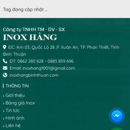
Tag đang cập nhật ...
Công ty TNHH TM - DV - SX
ĐC: Km 03, Quốc Lộ 28 ,P. Xuân An, TP. Phan Thiết, Tỉnh
Bình Thuận
ĐT: 0862 280 828 - 0885 859 696
Email: inoxhang1001@gmail.com
inoxhangbinhthuan.com
THÔNG TIN
Giới thiệu
Bảng giá Inox
Tin tức
Hình ảnh
Liên hệ