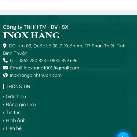
Công ty TNHH TM - DV - SX
ĐC: Km 03, Quốc Lộ 28 ,P. Xuân An, TP. Phan Thiết, Tỉnh
Bình Thuận
ĐT: 0862 280 828 - 0885 859 696
Email: inoxhang1001@gmail.com
inoxhangbinhthuan.com
THÔNG TIN
Giới thiệu
Bảng giá Inox
Tin tức
Hình ảnh
Liên hệ