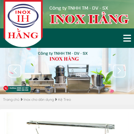
Công ty TNHH TM - DV - SX
Trang chủ
Inox cho dân dụng
Kệ Treo