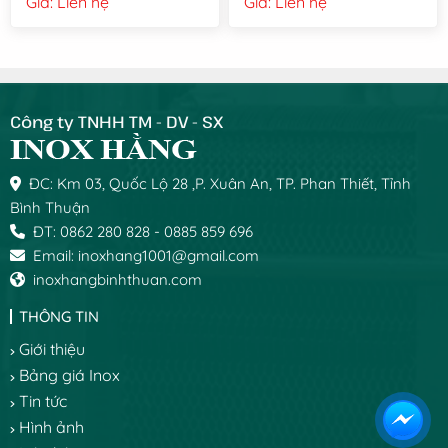
Giá: Liên hệ
Giá: Liên hệ
Công ty TNHH TM - DV - SX
ĐC: Km 03, Quốc Lộ 28 ,P. Xuân An, TP. Phan Thiết, Tỉnh
Bình Thuận
ĐT: 0862 280 828 - 0885 859 696
Email: inoxhang1001@gmail.com
inoxhangbinhthuan.com
THÔNG TIN
Giới thiệu
Bảng giá Inox
Tin tức
Hình ảnh